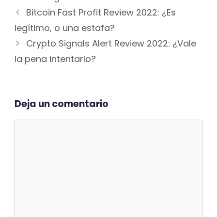
Navegación
Bitcoin Fast Profit Review 2022: ¿Es
de
legítimo, o una estafa?
entradas
Crypto Signals Alert Review 2022: ¿Vale
la pena intentarlo?
Deja un comentario
Comentario