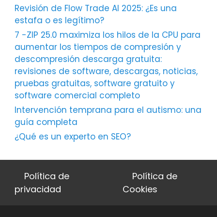
Revisión de Flow Trade AI 2025: ¿Es una
estafa o es legítimo?
7 -ZIP 25.0 maximiza los hilos de la CPU para
aumentar los tiempos de compresión y
descompresión descarga gratuita:
revisiones de software, descargas, noticias,
pruebas gratuitas, software gratuito y
software comercial completo
Intervención temprana para el autismo: una
guía completa
¿Qué es un experto en SEO?
Política de
Política de
privacidad
Cookies