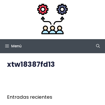
Saltar
al
contenido
Menú
xtw18387fd13
Entradas recientes