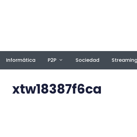
Saltar
al
contenido
Informática
P2P
Sociedad
Streamin
xtw18387f6ca