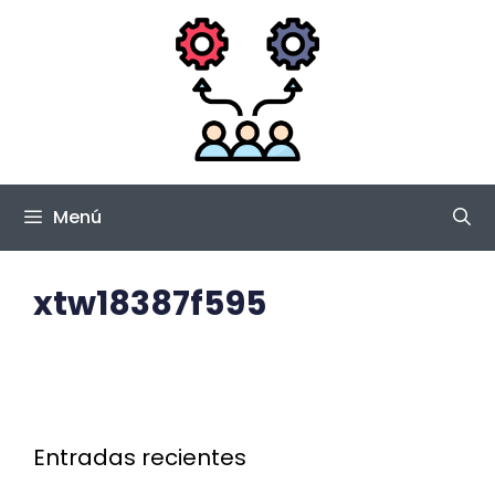
Saltar
al
contenido
Menú
xtw18387f595
Entradas recientes