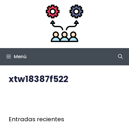
Saltar
al
contenido
Menú
xtw18387f522
Entradas recientes