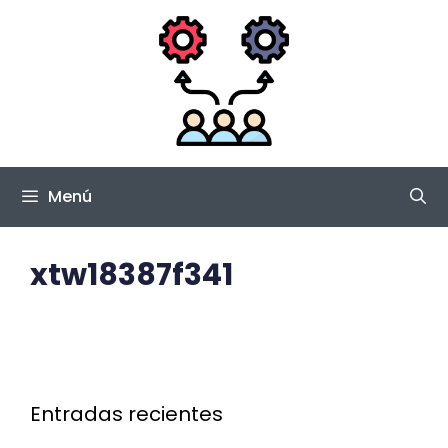
Saltar
al
contenido
Menú
xtw18387f341
Entradas recientes