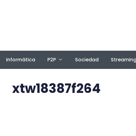
Saltar
al
contenido
Informática
P2P
Sociedad
Streamin
xtw18387f264