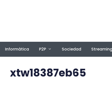
Saltar
al
contenido
Informática
P2P
Sociedad
Streamin
xtw18387eb65