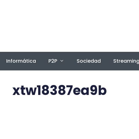
Saltar
al
contenido
Informática
P2P
Sociedad
Streamin
xtw18387ea9b