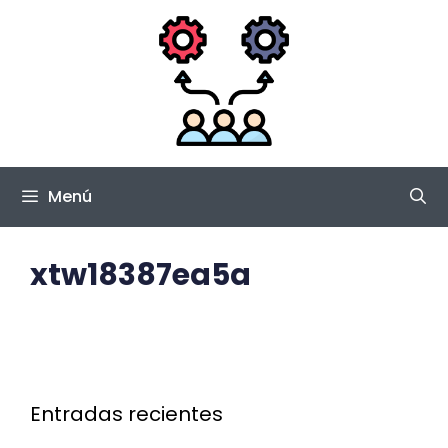
Saltar
al
contenido
Menú
xtw18387ea5a
Entradas recientes