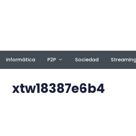
Saltar
al
contenido
Informática
P2P
Sociedad
Streamin
xtw18387e6b4