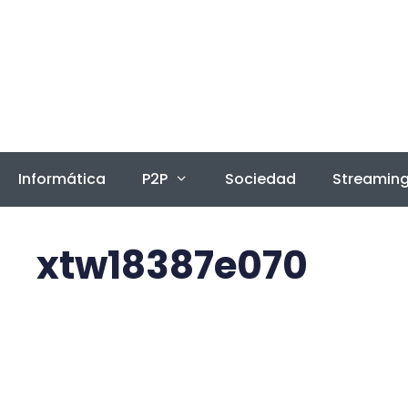
Saltar
al
contenido
Informática
P2P
Sociedad
Streamin
xtw18387e070