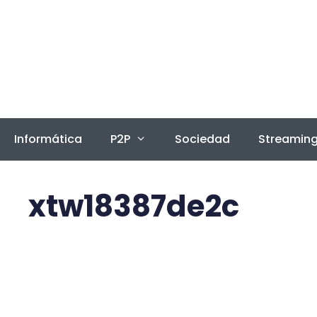
Saltar
al
contenido
Informática
P2P
Sociedad
Streamin
xtw18387de2c