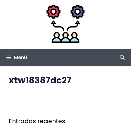
Saltar
al
contenido
Menú
xtw18387dc27
Entradas recientes