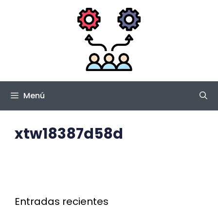
Saltar
al
contenido
Menú
xtw18387d58d
Entradas recientes