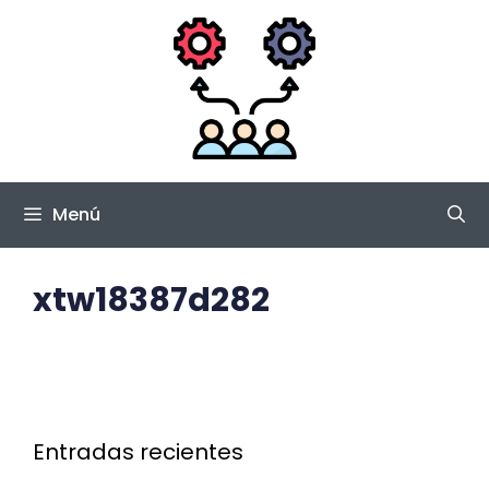
Saltar
al
contenido
Menú
xtw18387d282
Entradas recientes