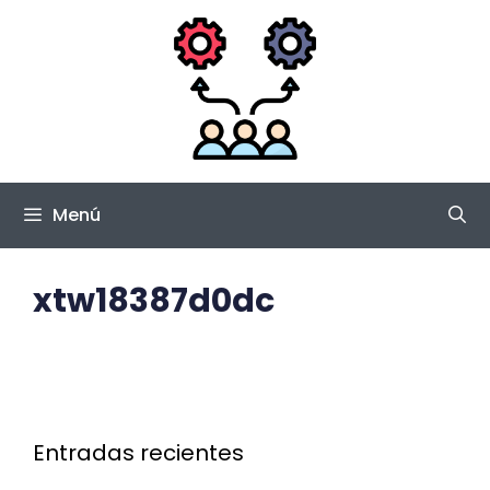
Saltar
al
contenido
Menú
xtw18387d0dc
Entradas recientes