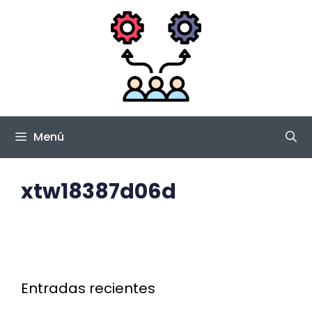
Saltar
al
contenido
Menú
xtw18387d06d
Entradas recientes