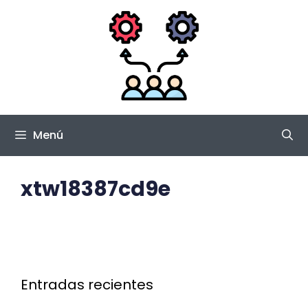
Saltar
al
contenido
Menú
xtw18387cd9e
Entradas recientes