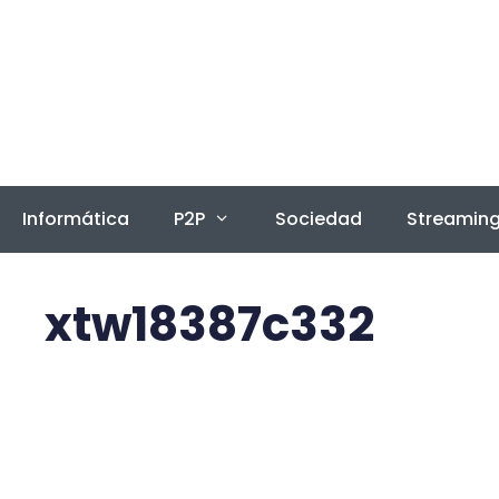
Saltar
al
contenido
Informática
P2P
Sociedad
Streamin
xtw18387c332