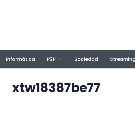
Saltar
al
contenido
Informática
P2P
Sociedad
Streamin
xtw18387be77