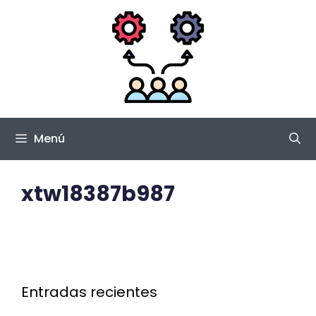
Saltar
al
contenido
Menú
xtw18387b987
Entradas recientes