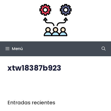
Saltar
al
contenido
Menú
xtw18387b923
Entradas recientes