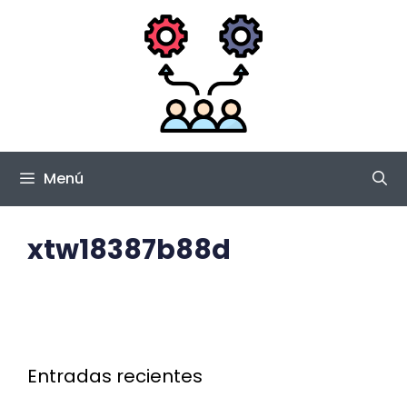
Saltar
al
contenido
Menú
xtw18387b88d
Entradas recientes