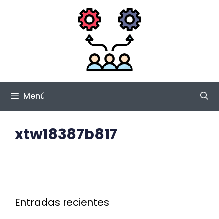
Saltar
al
contenido
Menú
xtw18387b817
Entradas recientes