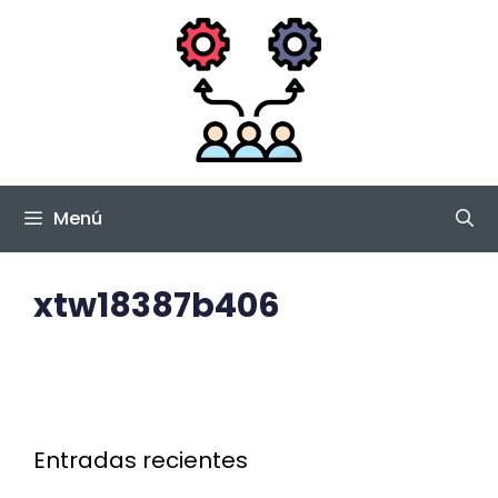
Saltar
al
contenido
Menú
xtw18387b406
Entradas recientes