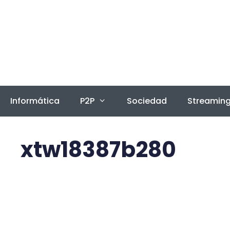
Saltar
al
contenido
Informática
P2P
Sociedad
Streamin
xtw18387b280