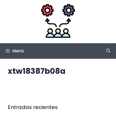
Saltar
al
contenido
Menú
xtw18387b08a
Entradas recientes