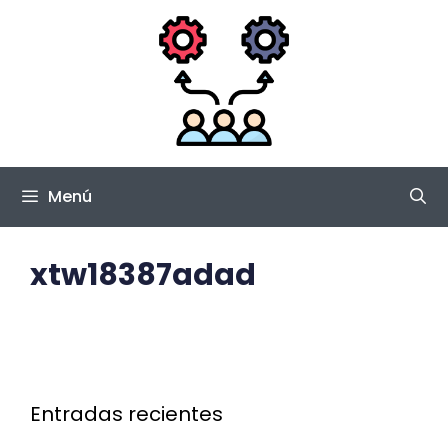
Saltar
al
contenido
Menú
xtw18387adad
Entradas recientes