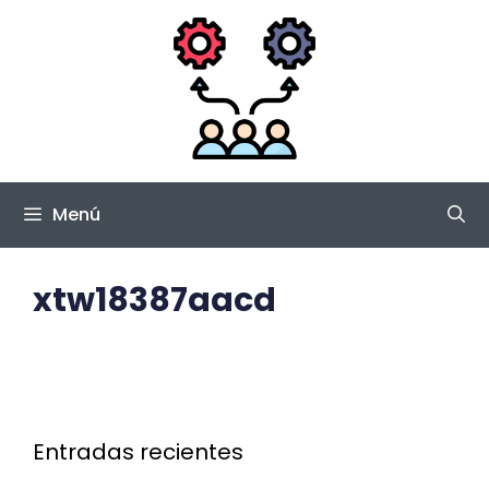
Saltar
al
contenido
Menú
xtw18387aacd
Entradas recientes