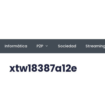
Saltar
al
contenido
Informática
P2P
Sociedad
Streamin
xtw18387a12e