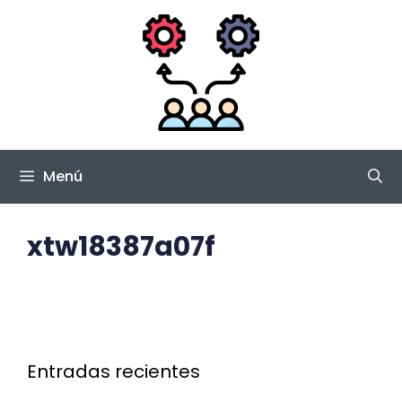
Saltar
al
contenido
Menú
xtw18387a07f
Entradas recientes