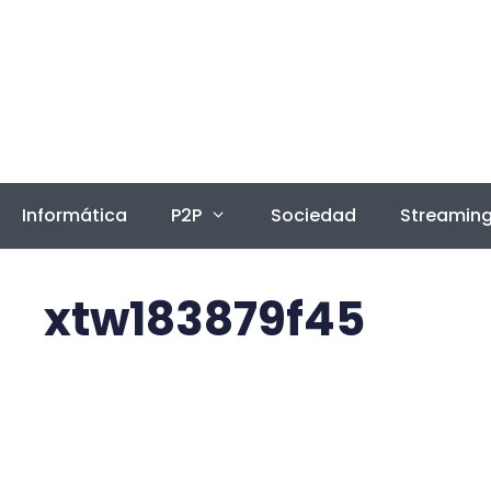
Saltar
al
contenido
Informática
P2P
Sociedad
Streamin
xtw183879f45