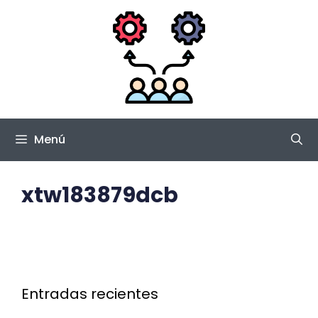
Saltar
al
contenido
Menú
xtw183879dcb
Entradas recientes