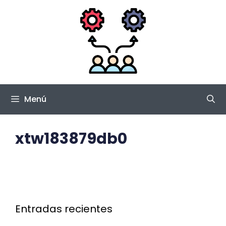
Saltar
al
contenido
Menú
xtw183879db0
Entradas recientes