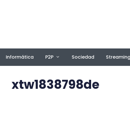
Saltar
al
contenido
Informática
P2P
Sociedad
Streamin
xtw1838798de