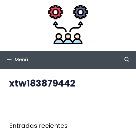
Saltar
al
contenido
Menú
xtw183879442
Entradas recientes