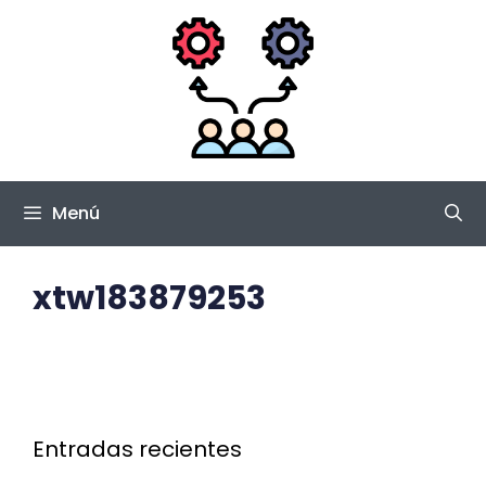
Saltar
al
contenido
Menú
xtw183879253
Entradas recientes