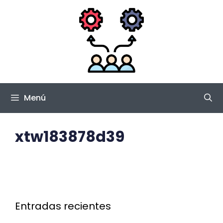
Saltar
al
contenido
Menú
xtw183878d39
Entradas recientes