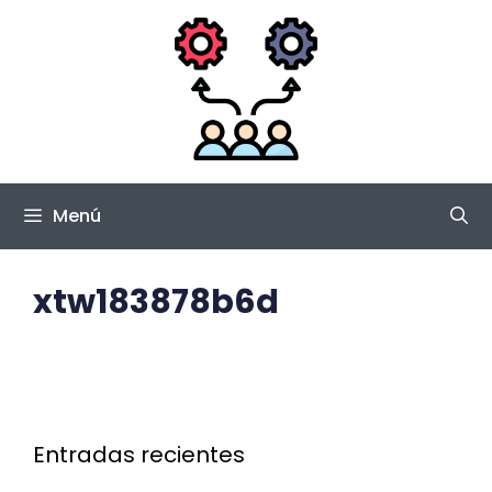
Saltar
al
contenido
Menú
xtw183878b6d
Entradas recientes