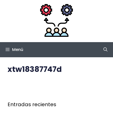
Saltar
al
contenido
Menú
xtw18387747d
Entradas recientes