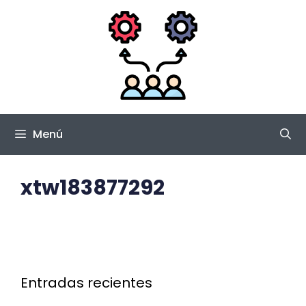
Saltar
al
contenido
Menú
xtw183877292
Entradas recientes