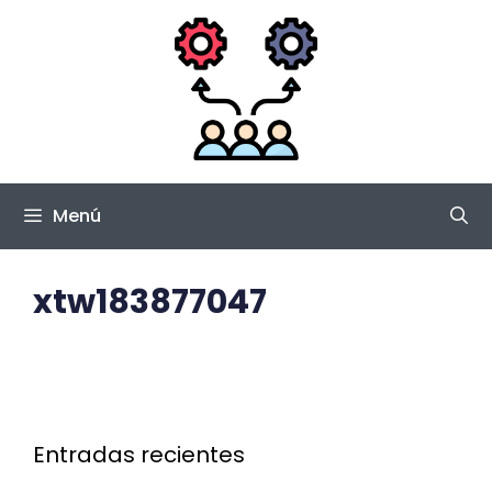
Saltar
al
contenido
Menú
xtw183877047
Entradas recientes