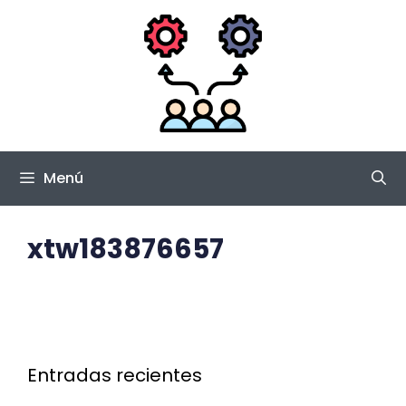
Saltar
al
contenido
Menú
xtw183876657
Entradas recientes