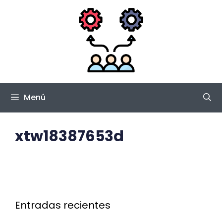
Saltar
al
contenido
Menú
xtw18387653d
Entradas recientes