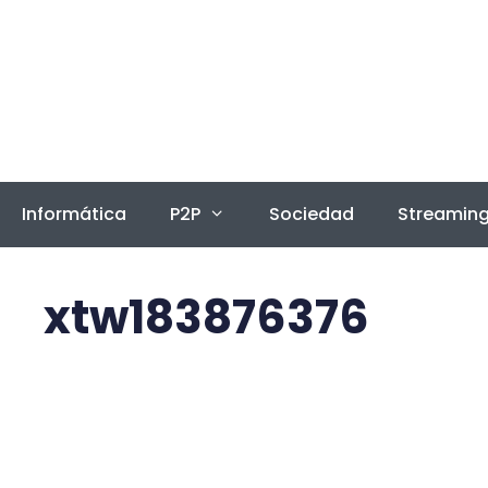
Saltar
al
contenido
Informática
P2P
Sociedad
Streamin
xtw183876376