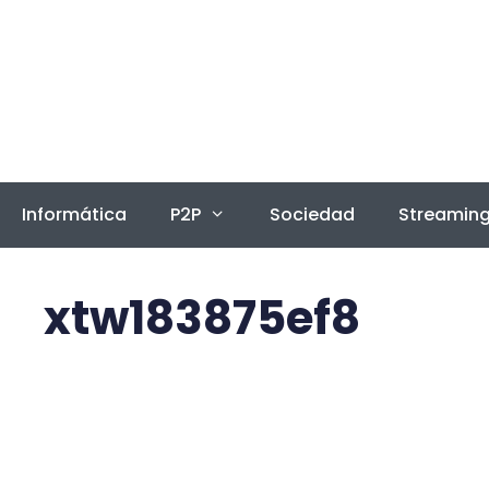
Saltar
al
contenido
Informática
P2P
Sociedad
Streamin
xtw183875ef8