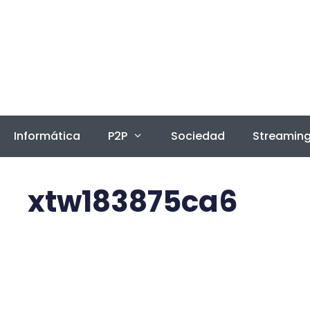
Saltar
al
contenido
Informática
P2P
Sociedad
Streamin
xtw183875ca6