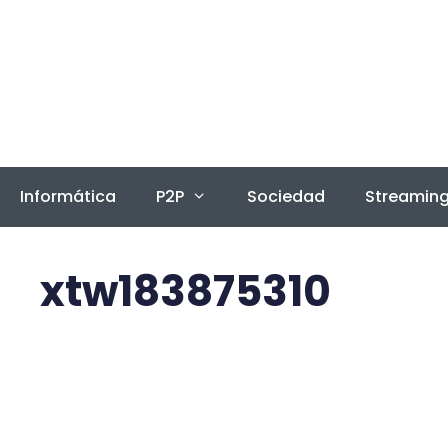
Saltar
al
contenido
Informática
P2P
Sociedad
Streamin
xtw183875310